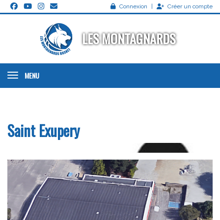
Panneau de gestion des cookies
Connexion
Créer un compte
LES MONTAGNARDS
MENU
Accueil
Club
Salles
Saint Exupery
Saint Exupery