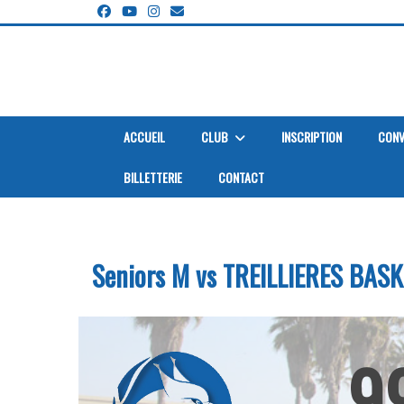
Panneau de gestion des cookies
ACCUEIL
CLUB
INSCRIPTION
CONV
BILLETTERIE
CONTACT
Accueil
Saison
Seniors M vs TREILLIERES BASKET CLUB 
Seniors M vs TREILLIERES BASK
9